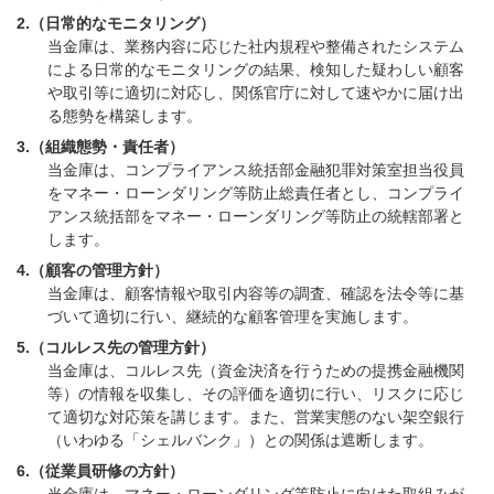
2.（日常的なモニタリング）
当金庫は、業務内容に応じた社内規程や整備されたシステム
による日常的なモニタリングの結果、検知した疑わしい顧客
や取引等に適切に対応し、関係官庁に対して速やかに届け出
る態勢を構築します。
3.（組織態勢・責任者）
当金庫は、コンプライアンス統括部金融犯罪対策室担当役員
をマネー・ローンダリング等防止総責任者とし、コンプライ
アンス統括部をマネー・ローンダリング等防止の統轄部署と
します。
4.（顧客の管理方針）
当金庫は、顧客情報や取引内容等の調査、確認を法令等に基
づいて適切に行い、継続的な顧客管理を実施します。
5.（コルレス先の管理方針）
当金庫は、コルレス先（資金決済を行うための提携金融機関
等）の情報を収集し、その評価を適切に行い、リスクに応じ
て適切な対応策を講じます。また、営業実態のない架空銀行
（いわゆる「シェルバンク」）との関係は遮断します。
6.（従業員研修の方針）