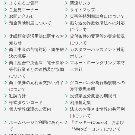
よくあるご質問
関連リンク
ご意見コーナー
サイトマップ
お問い合わせ
災害等特別相談窓口について
預金保険制度について
振り込め詐欺救済法への対応
について
休眠預金等活用法に関するお
貸付条件の変更等の実施状況
知らせ
について
商工中金の苦情対応・紛争解
カスタマーハラスメント対応
決の概要
ポリシー
商工組合中央金庫 電子決済
マネー・ローンダリング等防
等代行業者との連携及び協働
止方針
について
商工債券の元利金支払い終了
グローバル外為行動規範への
について
遵守意思表明
勧誘方針
投資家区分変更の期限日
様式ダウンロード
利用規定集
個人情報保護のご案内
法人のお客さま情報の共同利
用について
ホームページご利用にあたっ
「クッキー(Cookie)」および
て
「Webビーコン」について