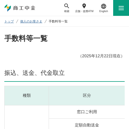
検索
店舗・
提携ATM
English
トップ
個人のお客さま
手数料等一覧
手数料等一覧
（2025年12月22日現在）
振込、送金、代金取立
種類
区分
窓口ご利用
定額自動送金