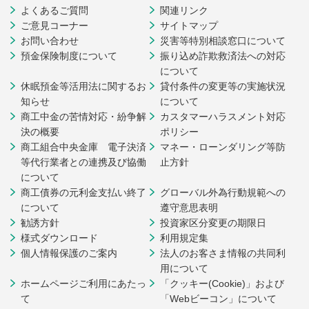
よくあるご質問
関連リンク
ご意見コーナー
サイトマップ
お問い合わせ
災害等特別相談窓口について
預金保険制度について
振り込め詐欺救済法への対応
について
休眠預金等活用法に関するお
貸付条件の変更等の実施状況
知らせ
について
商工中金の苦情対応・紛争解
カスタマーハラスメント対応
決の概要
ポリシー
商工組合中央金庫 電子決済
マネー・ローンダリング等防
等代行業者との連携及び協働
止方針
について
商工債券の元利金支払い終了
グローバル外為行動規範への
について
遵守意思表明
勧誘方針
投資家区分変更の期限日
様式ダウンロード
利用規定集
個人情報保護のご案内
法人のお客さま情報の共同利
用について
ホームページご利用にあたっ
「クッキー(Cookie)」および
て
「Webビーコン」について