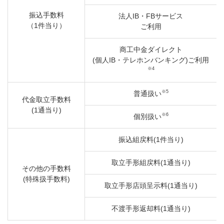
振込手数料
法人IB・FBサービス
（1件当り）
ご利用
商工中金ダイレクト
(個人IB・テレホンバンキング)ご利用
※4
※5
普通扱い
代金取立手数料
(1通当り)
※6
個別扱い
振込組戻料(1件当り)
取立手形組戻料(1通当り)
その他の手数料
(特殊扱手数料)
取立手形店頭呈示料(1通当り)
不渡手形返却料(1通当り)