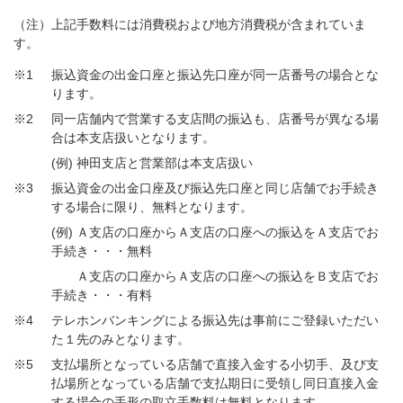
（注）上記手数料には消費税および地方消費税が含まれていま
す。
※1
振込資金の出金口座と振込先口座が同一店番号の場合とな
ります。
※2
同一店舗内で営業する支店間の振込も、店番号が異なる場
合は本支店扱いとなります。
(例) 神田支店と営業部は本支店扱い
※3
振込資金の出金口座及び振込先口座と同じ店舗でお手続き
する場合に限り、無料となります。
(例) Ａ支店の口座からＡ支店の口座への振込をＡ支店でお
手続き・・・無料
Ａ支店の口座からＡ支店の口座への振込をＢ支店でお
手続き・・・有料
※4
テレホンバンキングによる振込先は事前にご登録いただい
た１先のみとなります。
※5
支払場所となっている店舗で直接入金する小切手、及び支
払場所となっている店舗で支払期日に受領し同日直接入金
する場合の手形の取立手数料は無料となります。