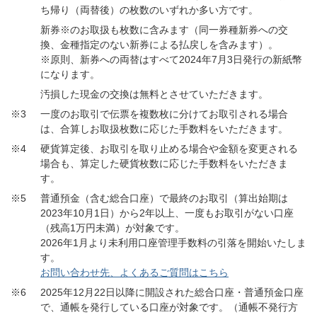
ち帰り（両替後）の枚数のいずれか多い方です。
新券※のお取扱も枚数に含みます（同一券種新券への交
換、金種指定のない新券による払戻しを含みます）。
※原則、新券への両替はすべて2024年7月3日発行の新紙幣
になります。
汚損した現金の交換は無料とさせていただきます。
※3
一度のお取引で伝票を複数枚に分けてお取引される場合
は、合算しお取扱枚数に応じた手数料をいただきます。
※4
硬貨算定後、お取引を取り止める場合や金額を変更される
場合も、算定した硬貨枚数に応じた手数料をいただきま
す。
※5
普通預金（含む総合口座）で最終のお取引（算出始期は
2023年10月1日）から2年以上、一度もお取引がない口座
（残高1万円未満）が対象です。
2026年1月より未利用口座管理手数料の引落を開始いたしま
す。
お問い合わせ先、よくあるご質問はこちら
※6
2025年12月22日以降に開設された総合口座・普通預金口座
で、通帳を発行している口座が対象です。（通帳不発行方