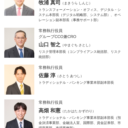
牧浦 真司
（まきうら しんじ）
トランスフォーメーション・オフィス、デジタル・シ
ステム本部長（デジタル戦略部、システム部）、オペ
レーション副本部長（事務サポート部）
常務執行役員
グループCCO兼CRO
山口 智之
（やまぐち さとし）
リスク管理本部長（コンプライアンス統括部、リスク
統括部）
常務執行役員
佐藤 淳
（さとう あつし）
トラディショナル・バンキング事業本部副本部長
常務執行役員
高畑 和憲
（たかはた かずのり）
トラディショナル・バンキング事業本部副本部長（預
金決済事業部、金融法人室、国際部、資金証券部、市
場営業部、市場業務部）