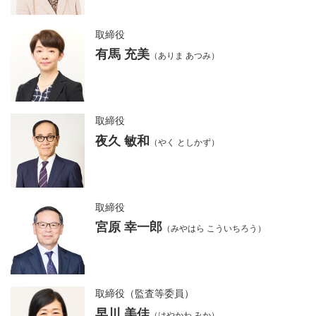
取締役
有馬 充美
（ありま あつみ）
取締役
夜久 敏和
（やく としかず）
取締役
宮原 幸一郎
（みやはら こういちろう）
取締役（監査等委員）
早川 美佳
（はやかわ みか）