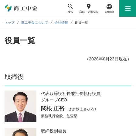
検索
店舗・
提携ATM
English
トップ
商工中金について
会社情報
役員一覧
役員一覧
（2026年6月23日現在）
取締役
代表取締役社長兼社長執行役員
グループCEO
関根 正裕
（せきね まさひろ）
業務執行全般、監査部
取締役副会長