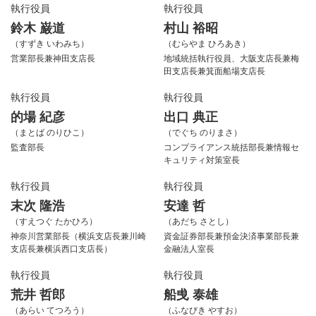
執行役員
執行役員
鈴木 巌道
村山 裕昭
（すずき いわみち）
（むらやま ひろあき）
営業部長兼神田支店長
地域統括執行役員、大阪支店長兼梅
田支店長兼箕面船場支店長
執行役員
執行役員
的場 紀彦
出口 典正
（まとば のりひこ）
（でぐち のりまさ）
監査部長
コンプライアンス統括部長兼情報セ
キュリティ対策室長
執行役員
執行役員
末次 隆浩
安達 哲
（すえつぐ たかひろ）
（あだち さとし）
神奈川営業部長（横浜支店長兼川崎
資金証券部長兼預金決済事業部長兼
支店長兼横浜西口支店長）
金融法人室長
執行役員
執行役員
荒井 哲郎
船曵 泰雄
（あらい てつろう）
（ふなびき やすお）