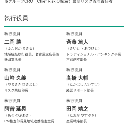
グループCRO（Chief Risk Officer）最高リスク管理責任者
※
執行役員
執行役員
執行役員
二岡 勝
斉藤 篤人
（ふたおか まさる）
（さいとう あつひと）
地域統括執行役員、名古屋支店長兼
トラディショナル・バンキング事業
熱田支店長
本部副本部長
執行役員
執行役員
山﨑 久義
高橋 大輔
（やまさき ひさよし）
（たかはし だいすけ）
リスク統括部長
経営サポート部長
執行役員
執行役員
阿曽 延晃
田岡 靖之
（あそ のぶあき）
（たおか やすゆき）
RM推進部長兼地域連携推進室長
産業戦略部長