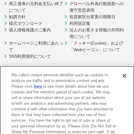
商工債券の元利金支払い終了
グローバル外為行動規範への
について
遵守意思表明
勧誘方針
投資家区分変更の期限日
様式ダウンロード
利用規定集
個人情報保護のご案内
法人のお客さま情報の共同利
用について
ホームページご利用にあたっ
「クッキー(Cookie)」および
て
「Webビーコン」について
SNS利用規約について
We collect unique personal identifier such as cookies to
analyze our traffic and to personalize content and ads.
Please click
here
to see more details about how we use
cookies and the retention period of each cookie. We may
sell or share information about your use of our website
to/with our analytics and advertising partners, who may
combine it with other information that you have provided to
them or that they have collected from your use of their
services. You have the right to opt out of sale or share of
your personal information by us. Please click [Do Not Sell or
Share My Personal Information] to exercise your right. If we