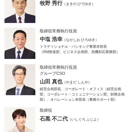
牧野 秀行
（まきの ひでゆき）
取締役常務執行役員
中塩 浩幸
（なかしお ひろゆき）
トラディショナル・バンキング事業本部長
（RM推進部、ビジネス企画部、危機対応業務部）
取締役常務執行役員
グループCSO
山田 真也
（やまだ しんや）
経営企画部長、コーポレート・オフィス（経営企画
部、コーポレート・コミュニケーション部、財務企画
部）、オペレーション本部長（事務サポート部）
取締役
石黒 不二代
（いしぐろ ふじよ）