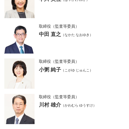
取締役（監査等委員）
中田 直之
（なかた なおゆき）
取締役（監査等委員）
小粥 純子
（こがゆ じゅんこ）
取締役（監査等委員）
川村 雄介
（かわむら ゆうすけ）