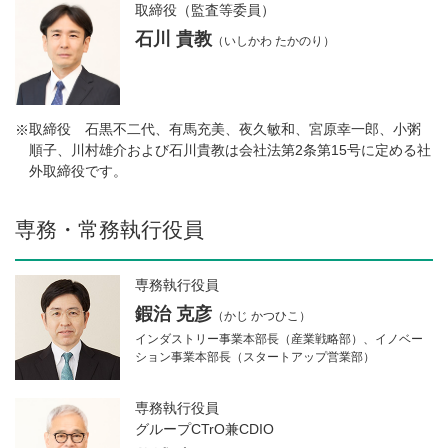
取締役（監査等委員）
石川 貴教
（いしかわ たかのり）
取締役 石黒不二代、有馬充美、夜久敏和、宮原幸一郎、小粥
※
順子、川村雄介および石川貴教は会社法第2条第15号に定める社
外取締役です。
専務・常務執行役員
専務執行役員
鍜治 克彦
（かじ かつひこ）
インダストリー事業本部長（産業戦略部）、イノベー
ション事業本部長（スタートアップ営業部）
専務執行役員
グループCTrO兼CDIO