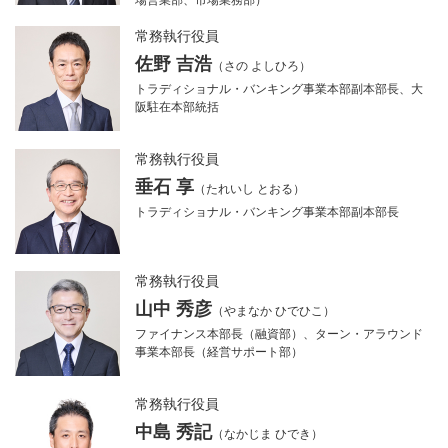
常務執行役員
佐野 吉浩
（さの よしひろ）
トラディショナル・バンキング事業本部副本部長、大
阪駐在本部統括
常務執行役員
垂石 享
（たれいし とおる）
トラディショナル・バンキング事業本部副本部長
常務執行役員
山中 秀彦
（やまなか ひでひこ）
ファイナンス本部長（融資部）、ターン・アラウンド
事業本部長（経営サポート部）
常務執行役員
中島 秀記
（なかじま ひでき）