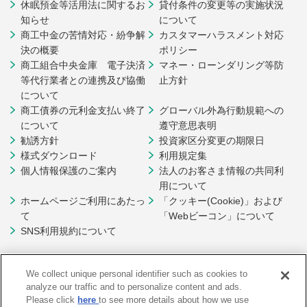
休眠預金等活用法に関するお
貸付条件の変更等の実施状況
知らせ
について
商工中金の苦情対応・紛争解
カスタマーハラスメント対応
決の概要
ポリシー
商工組合中央金庫 電子決済
マネー・ローンダリング等防
等代行業者との連携及び協働
止方針
について
商工債券の元利金支払い終了
グローバル外為行動規範への
について
遵守意思表明
勧誘方針
投資家区分変更の期限日
様式ダウンロード
利用規定集
個人情報保護のご案内
法人のお客さま情報の共同利
用について
ホームページご利用にあたっ
「クッキー(Cookie)」および
て
「Webビーコン」について
SNS利用規約について
We collect unique personal identifier such as cookies to
analyze our traffic and to personalize content and ads.
Please click
here
to see more details about how we use